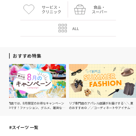
サービス・
食品・
クリニック
スーパー
ALL
おすすめ特集
リブ専門店では、8月限定のお得なキャンペーン
リブ専門店のアパレル店舗がお届けする＼＼ 夏
を開催中です！ファッション、グルメ、雑貨など
のおすすめ🌻 ／／コーディネートやアイテムぜ
対象店舗でご利用いただける特典やイベントをご
ひ店頭にてご試着もお待ちしております！こちら
用意しています♪JR住吉駅直結でアクセスしやす
をチェック！！↓ ↓ ↓
く毎日のお買い物にも便利です。8月だけの特別
キャンペーンをぜひリブ専門店でお楽しみくださ
#スイーツ 一覧
い☀️