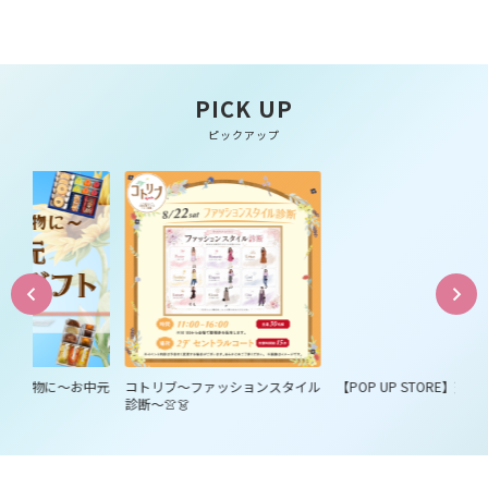
PICK UP
ピックアップ
に～お中元
コトリブ～ファッションスタイル
【POP UP STORE】天平キムチ
診断～👚👗