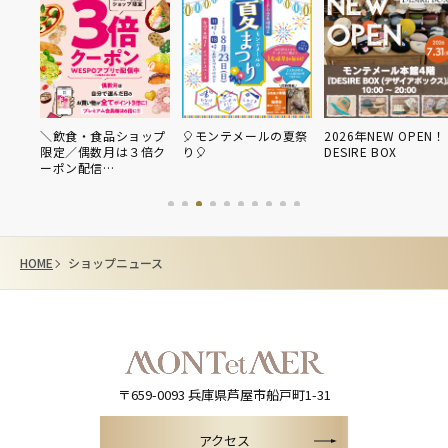
ON
＼飲食・食品ショップ
🎈モンテメールの夏祭
2026年NEW OPEN！
…
限定／偶数月は３倍ク
り🎈
DESIRE BOX
ーポン配信…
HOME
ショップニュース
〒659-0093
兵庫県芦屋市船戸町1-31
アクセス