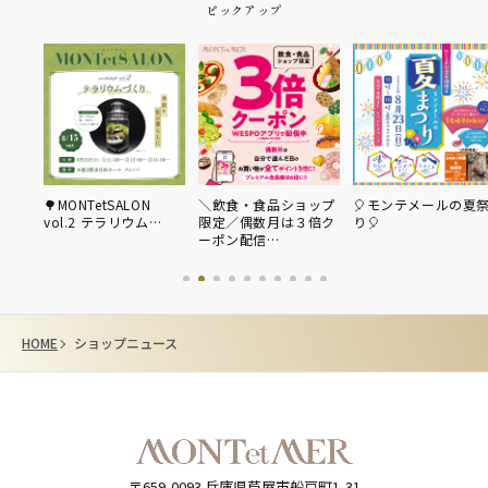
ピックアップ
🌳MONTetSALON
＼飲食・食品ショップ
🎈モンテメールの夏
vol.2 テラリウム…
限定／偶数月は３倍ク
り🎈
ーポン配信…
HOME
ショップニュース
〒659-0093
兵庫県芦屋市船戸町1-31