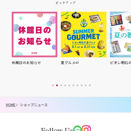
ピックアップ
知らせ
夏グルメ🍉
ピオレ明石の夏の贈り物
HOME
ショップニュース
Follow Us