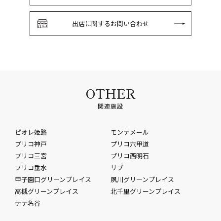
出店に関するお問い合わせ
OTHER
関連施設
ピオレ姫路
モンテメール
プリコ神戸
プリコ六甲道
プリコ三宮
プリコ西明石
プリコ垂水
リブ
甲子園口グリーンプレイス
夙川グリーンプレイス
高槻グリーンプレイス
北千里グリーンプレイス
テテ名谷