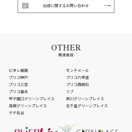
出店に関するお問い合わせ
OTHER
関連施設
ピオレ姫路
モンテメール
プリコ神戸
プリコ六甲道
プリコ三宮
プリコ西明石
プリコ垂水
リブ
甲子園口グリーンプレイス
夙川グリーンプレイス
高槻グリーンプレイス
北千里グリーンプレイス
テテ名谷