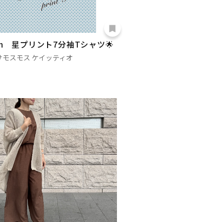
om 星プリント7分袖Tシャツ🌟
サモスモス ケイッティオ