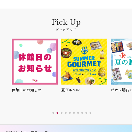
ピックアップ
り縁
休館日のお知らせ
夏グルメ🍉
ピオレ明石