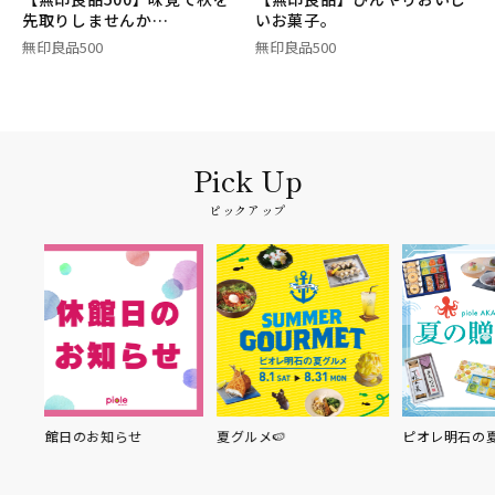
先取りしませんか…
いお菓子。
無印良品500
無印良品500
ピックアップ
らせ
夏グルメ🍉
ピオレ明石の夏の贈り物