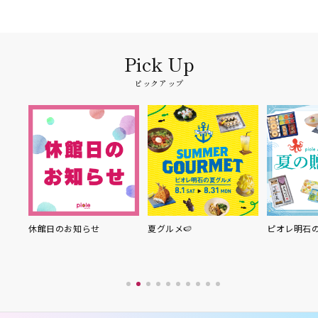
ピックアップ
り縁
休館日のお知らせ
夏グルメ🍉
ピオレ明石