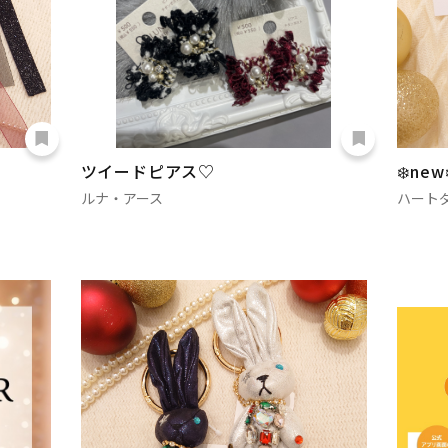
ツイードピアス♡
❄️ne
ルナ・アース
ハート