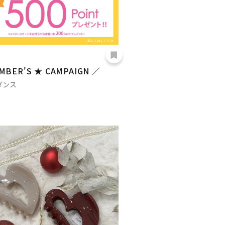
MBER'S ★ CAMPAIGN ／
ダンス