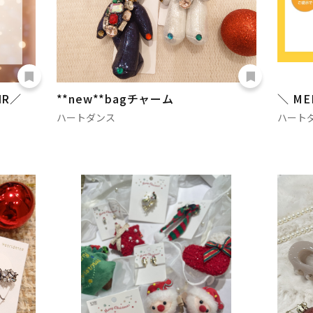
IR／
**new**bagチャーム
＼ ME
ハートダンス
ハート