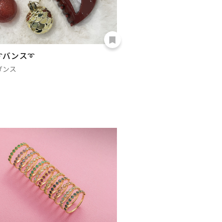
𝐖➰バンス➰
ダンス