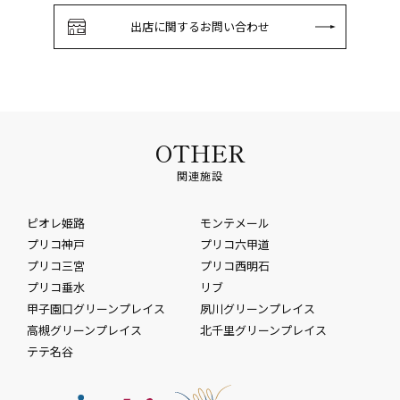
出店に関するお問い合わせ
OTHER
関連施設
ピオレ姫路
モンテメール
プリコ神戸
プリコ六甲道
プリコ三宮
プリコ西明石
プリコ垂水
リブ
甲子園口グリーンプレイス
夙川グリーンプレイス
高槻グリーンプレイス
北千里グリーンプレイス
テテ名谷