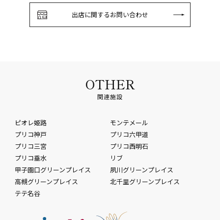
出店に関するお問い合わせ
OTHER
関連施設
ピオレ姫路
モンテメール
プリコ神戸
プリコ六甲道
プリコ三宮
プリコ西明石
プリコ垂水
リブ
甲子園口グリーンプレイス
夙川グリーンプレイス
高槻グリーンプレイス
北千里グリーンプレイス
テテ名谷