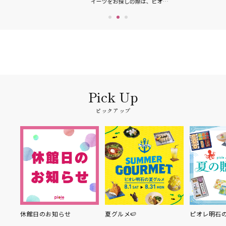
イーツをお探しの際は、ピオ…
メニューやスイー
ピックアップ
り縁
休館日のお知らせ
夏グルメ🍉
ピオレ明石