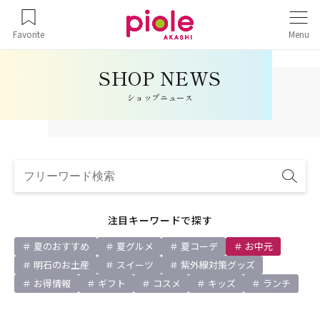
Favorite
Menu
ショップニュース
注目キーワードで探す
夏のおすすめ
夏グルメ
夏コーデ
お中元
明石のお土産
スイーツ
紫外線対策グッズ
お得情報
ギフト
コスメ
キッズ
ランチ