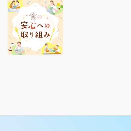
明石駅周辺、夏のおすす
ピオ
めアイテムをご紹介♪
イ活