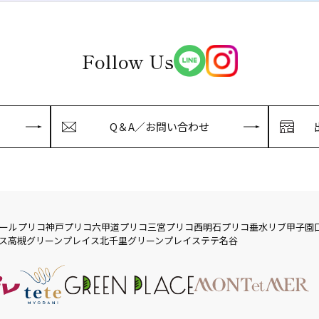
Follow Us
Q＆A／お問い合わせ
ール
プリコ神戸
プリコ六甲道
プリコ三宮
プリコ西明石
プリコ垂水
リブ
甲子園
ス
高槻グリーンプレイス
北千里グリーンプレイス
テテ名谷