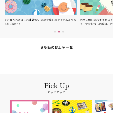
を楽しむアイテム＆グル
ピオレ明石のおすすめスイーツをご紹介♪明石駅周辺でス
ピオ
イーツをお探しの際は、ピオ…
メニ
明石のお土産 一覧
ピックアップ