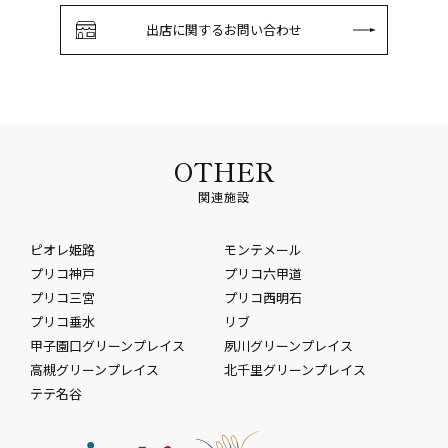
出店に関するお問い合わせ
OTHER
関連施設
ピオレ姫路
モンテメール
プリコ神戸
プリコ六甲道
プリコ三宮
プリコ西明石
プリコ垂水
リブ
甲子園口グリーンプレイス
夙川グリーンプレイス
高槻グリーンプレイス
北千里グリーンプレイス
テテ名谷