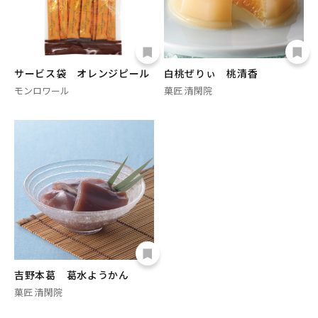
サービス袋 オレンジピール
白桃ぜりぃ 桃清香
モンロワール
菓匠 清閑院
吉野本葛 葛水ようかん
菓匠 清閑院