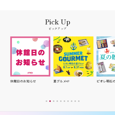
ピックアップ
らせ
夏グルメ🍉
ピオレ明石の夏の贈り物