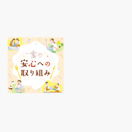
明石駅周辺、夏のおすす
ピオレ
めアイテムをご紹介♪
イ活✨