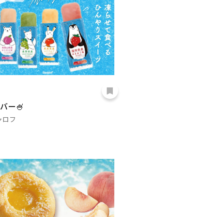
バー🍧
ャロフ