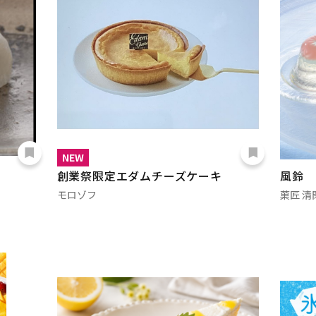
NEW
創業祭限定エダムチーズケーキ
風鈴
モロゾフ
菓匠 清