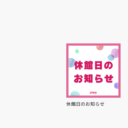
とひんやり
休館日のお知らせ
夏グルメ🍉