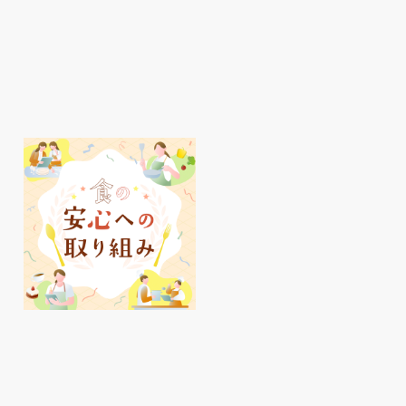
明石駅周辺、夏のおすす
ピオレ
めアイテムをご紹介♪
イ活✨