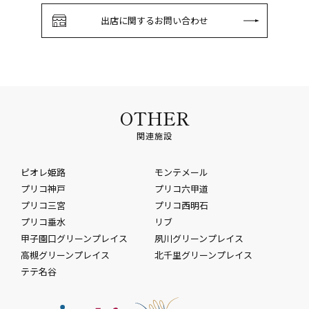
出店に関するお問い合わせ
OTHER
関連施設
ピオレ姫路
モンテメール
プリコ神戸
プリコ六甲道
プリコ三宮
プリコ西明石
プリコ垂水
リブ
甲子園口グリーンプレイス
夙川グリーンプレイス
高槻グリーンプレイス
北千里グリーンプレイス
テテ名谷