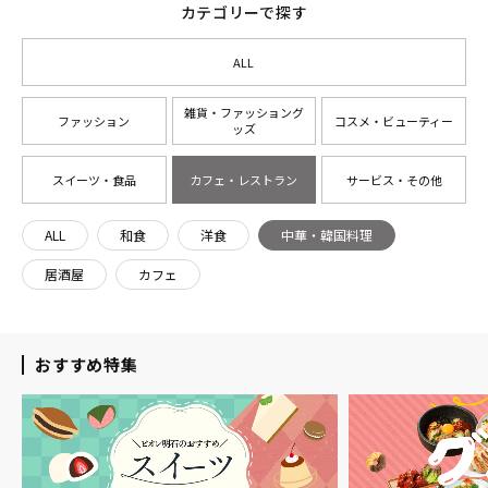
カテゴリーで探す
ALL
雑貨・ファッショング
ファッション
コスメ・ビューティー
ッズ
スイーツ・食品
カフェ・レストラン
サービス・その他
ALL
和食
洋食
中華・韓国料理
居酒屋
カフェ
おすすめ特集