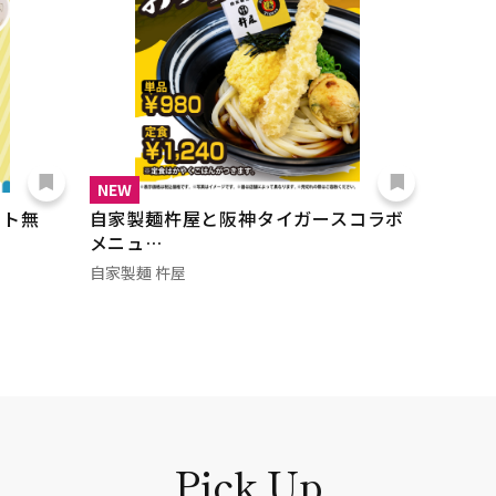
NEW
ット無
自家製麺杵屋と阪神タイガースコラボ
メニュ…
自家製麺 杵屋