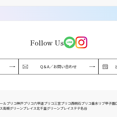
Follow Us
Q＆A／お問い合わせ
ール
プリコ神戸
プリコ六甲道
プリコ三宮
プリコ西明石
プリコ垂水
リブ
甲子園
ス
高槻グリーンプレイス
北千里グリーンプレイス
テテ名谷