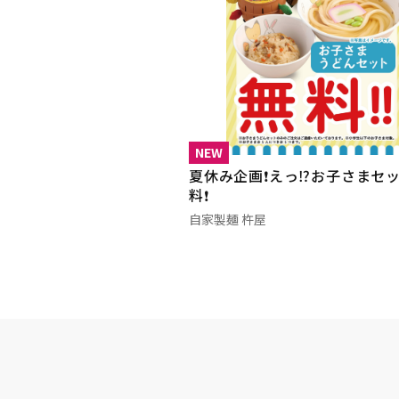
NEW
夏休み企画❗️えっ⁉️お子さまセ
料❗️
自家製麺 杵屋