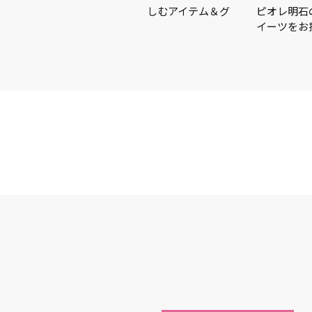
この夏を楽しむアイテム＆グ
ピオレ明石のおすすめスイーツを
イーツをお探しの際は、ピオ…