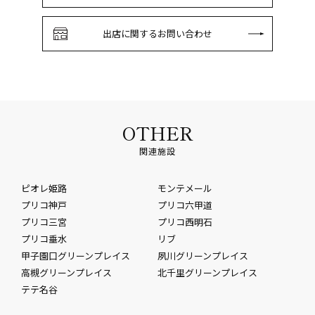
出店に関するお問い合わせ
OTHER
関連施設
ピオレ姫路
モンテメール
プリコ神戸
プリコ六甲道
プリコ三宮
プリコ西明石
プリコ垂水
リブ
甲子園口グリーンプレイス
夙川グリーンプレイス
高槻グリーンプレイス
北千里グリーンプレイス
テテ名谷