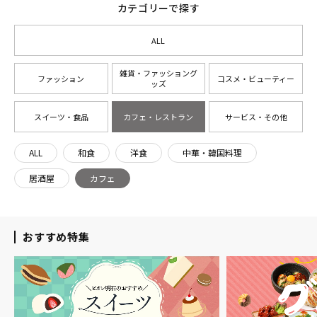
カテゴリーで探す
ALL
雑貨・ファッショング
ファッション
コスメ・ビューティー
ッズ
スイーツ・食品
カフェ・レストラン
サービス・その他
ALL
和食
洋食
中華・韓国料理
居酒屋
カフェ
おすすめ特集