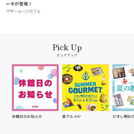
ーキが登場！
マザームーンカフェ
ピックアップ
せ
夏グルメ🍉
ピオレ明石の夏の贈り物