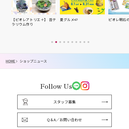
【ピオレアトリエ＋】 苔テ
夏グルメ🍉
ピオレ明石
ラリウム作り
HOME
ショップニュース
Follow Us
スタッフ募集
Q＆A／お問い合わせ