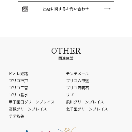
出店に関するお問い合わせ
OTHER
関連施設
ピオレ姫路
モンテメール
プリコ神戸
プリコ六甲道
プリコ三宮
プリコ西明石
プリコ垂水
リブ
甲子園口グリーンプレイス
夙川グリーンプレイス
高槻グリーンプレイス
北千里グリーンプレイス
テテ名谷