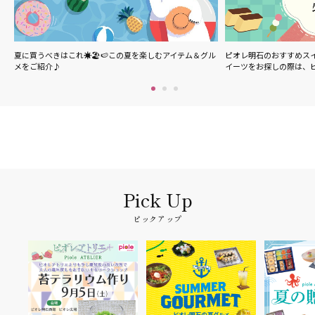
の夏を楽しむアイテム＆グル
ピオレ明石のおすすめスイーツをご紹介♪明石駅周辺でス
ピ
イーツをお探しの際は、ピオ…
メ
ピックアップ