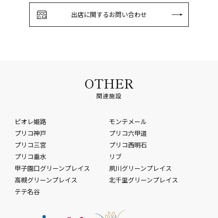
出店に関するお問い合わせ
OTHER
関連施設
ピオレ姫路
モンテメール
プリコ神戸
プリコ六甲道
プリコ三宮
プリコ西明石
プリコ垂水
リブ
甲子園口グリーンプレイス
夙川グリーンプレイス
高槻グリーンプレイス
北千里グリーンプレイス
テテ名谷