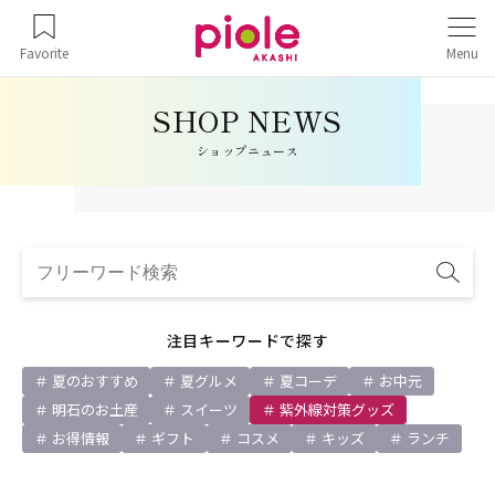
Favorite
Menu
ショップニュース
注目キーワードで探す
夏のおすすめ
夏グルメ
夏コーデ
お中元
明石のお土産
スイーツ
紫外線対策グッズ
お得情報
ギフト
コスメ
キッズ
ランチ