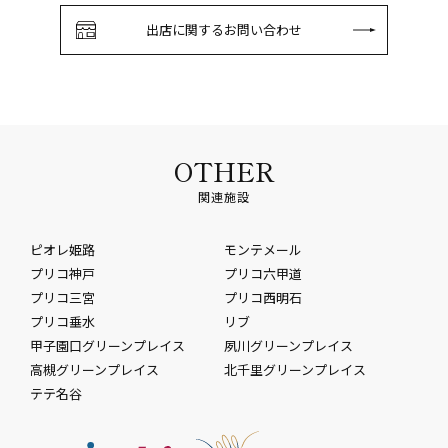
出店に関するお問い合わせ
OTHER
関連施設
ピオレ姫路
モンテメール
プリコ神戸
プリコ六甲道
プリコ三宮
プリコ西明石
プリコ垂水
リブ
甲子園口グリーンプレイス
夙川グリーンプレイス
高槻グリーンプレイス
北千里グリーンプレイス
テテ名谷