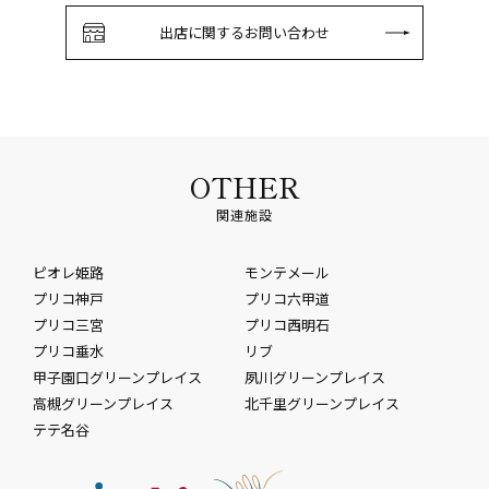
出店に関するお問い合わせ
OTHER
関連施設
ピオレ姫路
モンテメール
プリコ神戸
プリコ六甲道
プリコ三宮
プリコ西明石
プリコ垂水
リブ
甲子園口グリーンプレイス
夙川グリーンプレイス
高槻グリーンプレイス
北千里グリーンプレイス
テテ名谷