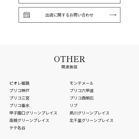
出店に関するお問い合わせ
OTHER
関連施設
ピオレ姫路
モンテメール
プリコ神戸
プリコ六甲道
プリコ三宮
プリコ西明石
プリコ垂水
リブ
甲子園口グリーンプレイス
夙川グリーンプレイス
高槻グリーンプレイス
北千里グリーンプレイス
テテ名谷