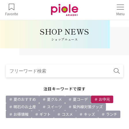
Favorite
Menu
ショップニュース
注目キーワードで探す
夏のおすすめ
夏グルメ
夏コーデ
お中元
明石のお土産
スイーツ
紫外線対策グッズ
お得情報
ギフト
コスメ
キッズ
ランチ