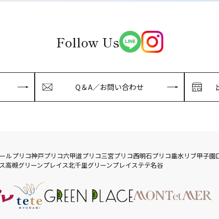
Follow Us
Q＆A／お問い合わせ
ール
プリコ神戸
プリコ六甲道
プリコ三宮
プリコ西明石
プリコ垂水
リブ
甲子園
ス
高槻グリーンプレイス
北千里グリーンプレイス
テテ名谷