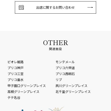
出店に関するお問い合わせ
OTHER
関連施設
ピオレ姫路
モンテメール
プリコ神戸
プリコ六甲道
プリコ三宮
プリコ西明石
プリコ垂水
リブ
甲子園口グリーンプレイス
夙川グリーンプレイス
高槻グリーンプレイス
北千里グリーンプレイス
テテ名谷