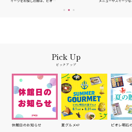
イーツをお探しの際は、ピオ…
メニューやスイーツなど
ピックアップ
り縁
休館日のお知らせ
夏グルメ🍉
ピオレ明石