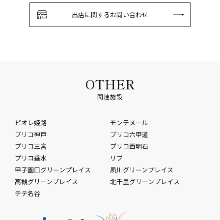
出店に関するお問い合わせ
OTHER
関連施設
ピオレ姫路
モンテメール
プリコ神戸
プリコ六甲道
プリコ三宮
プリコ西明石
プリコ垂水
リブ
甲子園口グリーンプレイス
夙川グリーンプレイス
高槻グリーンプレイス
北千里グリーンプレイス
テテ名谷