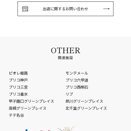
出店に関するお問い合わせ
OTHER
関連施設
ピオレ姫路
モンテメール
プリコ神戸
プリコ六甲道
プリコ三宮
プリコ西明石
プリコ垂水
リブ
甲子園口グリーンプレイス
夙川グリーンプレイス
高槻グリーンプレイス
北千里グリーンプレイス
テテ名谷