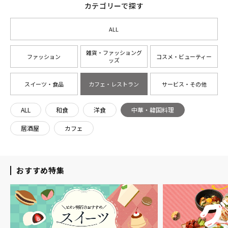
カテゴリーで探す
ALL
雑貨・ファッショング
ファッション
コスメ・ビューティー
ッズ
スイーツ・食品
カフェ・レストラン
サービス・その他
ALL
和食
洋食
中華・韓国料理
居酒屋
カフェ
おすすめ特集