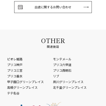
出店に関するお問い合わせ
OTHER
関連施設
ピオレ姫路
モンテメール
プリコ神戸
プリコ六甲道
プリコ三宮
プリコ西明石
プリコ垂水
リブ
甲子園口グリーンプレイス
夙川グリーンプレイス
高槻グリーンプレイス
北千里グリーンプレイス
テテ名谷