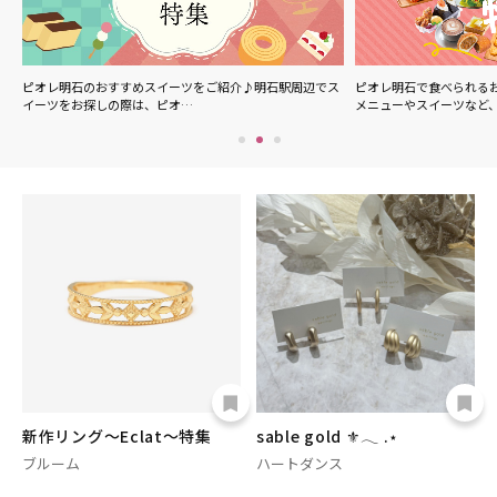
ル
ピオレ明石のおすすめスイーツをご紹介♪明石駅周辺でス
ピオレ明石で食べられる
イーツをお探しの際は、ピオ…
メニューやスイーツなど
新作リング～Eclat～特集
sable gold ⚜️𓂃 .⋆
ブルーム
ハートダンス