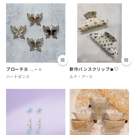
ブローチ🦋 𓂃⋆ ⊹
新作バンスクリップ🫐♡
ハートダンス
ルナ・アース