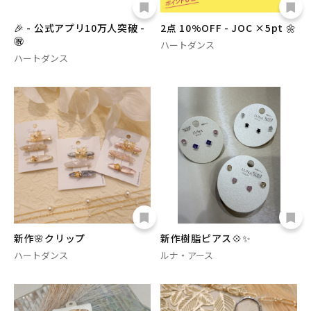
🎉 - 公式アプリ10万人突破 -
2点 10%OFF - JOC ×5pt 🌼
㊗️
ハートダンス
ハートダンス
新作🌸クリップ
新作樹脂ピアス💠✨
ハートダンス
ルナ・アース