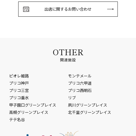
出店に関するお問い合わせ
OTHER
関連施設
ピオレ姫路
モンテメール
プリコ神戸
プリコ六甲道
プリコ三宮
プリコ西明石
プリコ垂水
リブ
甲子園口グリーンプレイス
夙川グリーンプレイス
高槻グリーンプレイス
北千里グリーンプレイス
テテ名谷