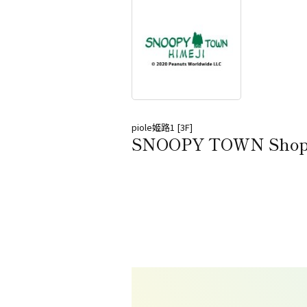
piole姬路1 [3F]
SNOOPY TOWN Sho