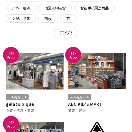
户外、运动
动漫人物杂货
智能手机周边商品
文具、书籍
药妆
花
免税
Tax
Tax
Free
Free
piole姬路1/1F
piole姬路1/3F
gelato pique
ABC KID'S MART
女装・男装・童装
童装・鞋类
Tax
Free