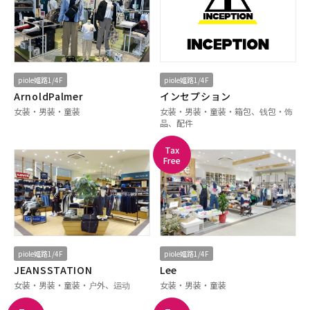
piole姬路1/4F
piole姬路1/4F
ArnoldPalmer
インセプション
女装・男装・童装
女装・男装・童装・箱包、钱包・饰
品、配件
Tax
Free
piole姬路1/4F
piole姬路1/4F
JEANSSTATION
Lee
女装・男装・童装・户外、运动
女装・男装・童装