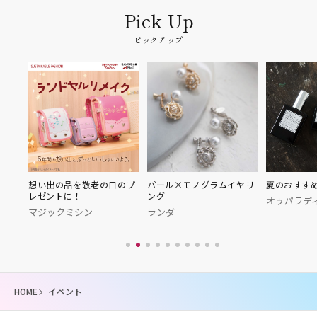
ピックアップ
想い出の品を敬老の日のプ
パール×モノグラムイヤリ
夏のおすすめ香
レゼントに！
ング
オゥパラデ
マジックミシン
ランダ
HOME
イベント