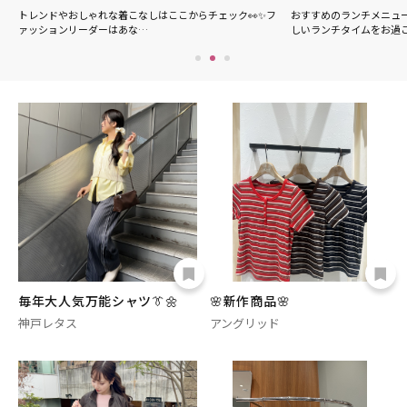
の
トレンドやおしゃれな着こなしはここからチェック👀✨フ
おすすめのランチメニュ
ァッションリーダーはあな…
しいランチタイムをお過
毎年大人気万能シャツ👔🌼
🌸新作商品🌸
神戸レタス
アングリッド