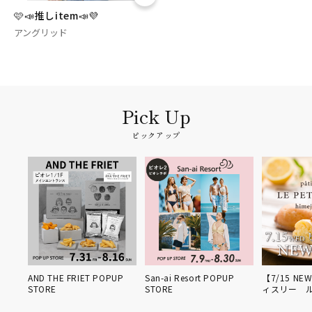
🩷📣推しitem📣💜
アングリッド
ピックアップ
姫路得
AND THE FRIET POPUP
San-ai Resort POPUP
【7/15 NE
STORE
STORE
ィスリー 