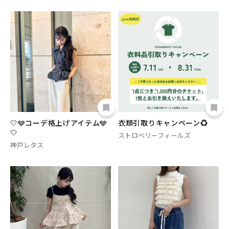
🤍🩶コーデ格上げアイテム🩶
衣類引取りキャンペーン♻️
🤍
ストロベリーフィールズ
神戸レタス