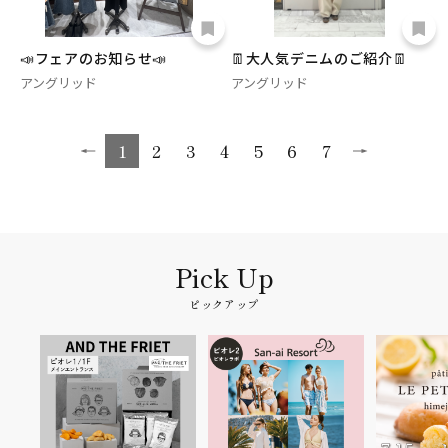
📣フェアのお知らせ📣
👖大人気デニムのご紹介👖
アングリッド
アングリッド
1
2
3
4
5
6
7
ピックアップ