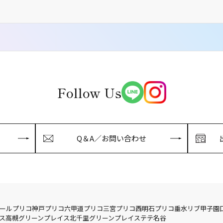
Follow Us
Q＆A／お問い合わせ
ール
プリコ神戸
プリコ六甲道
プリコ三宮
プリコ西明石
プリコ垂水
リブ
甲子園
ス
高槻グリーンプレイス
北千里グリーンプレイス
テテ名谷