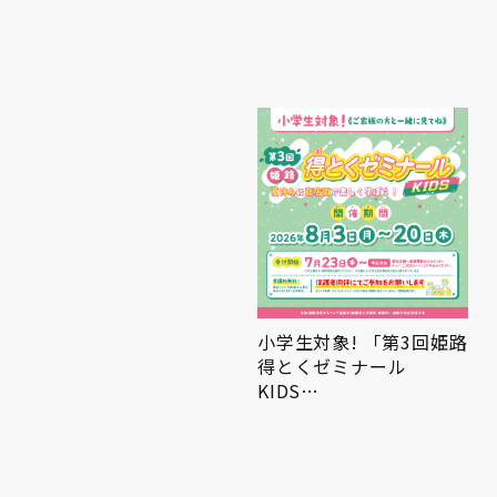
小学生対象! 「第3回姫路
AND THE FRIET POPUP
得とくゼミナール
STORE
KIDS…