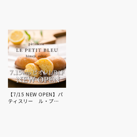
期間限定POP UP SHOP
屋上広場にてお祭りBB
を開催！