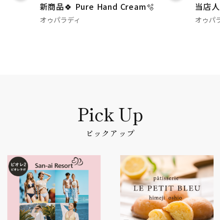
新商品🍀 Pure Hand Cream🫧
当店人
オゥパラディ
オゥパ
ピックアップ