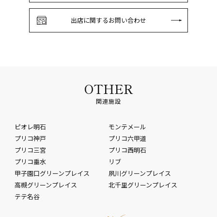
出店に関するお問い合わせ
OTHER
関連施設
ピオレ明石
モンテメール
プリコ神戸
プリコ六甲道
プリコ三宮
プリコ西明石
プリコ垂水
リブ
甲子園口グリーンプレイス
夙川グリーンプレイス
高槻グリーンプレイス
北千里グリーンプレイス
テテ名谷