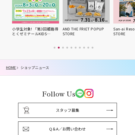
小学生対象! 「第3回姫路得
AND THE FRIET POPUP
San-ai Res
とくゼミナールKIDS…
STORE
STORE
HOME
ショップニュース
Follow Us
スタッフ募集
Q＆A／お問い合わせ